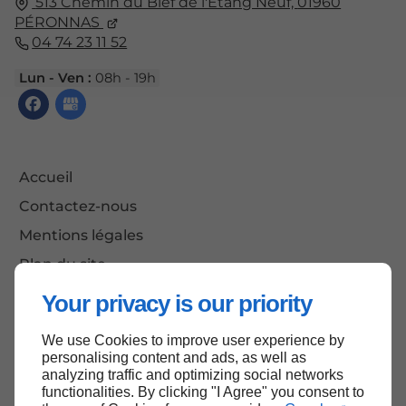
513 Chemin du Bief de l'Étang Neuf,
01960
PÉRONNAS
04 74 23 11 52
Lun - Ven :
08h - 19h
Accueil
Contactez-nous
Mentions légales
Plan du site
Your privacy is our priority
We use Cookies to improve user experience by
Haut de page
personalising content and ads, as well as
analyzing traffic and optimizing social networks
functionalities. By clicking "I Agree" you consent to