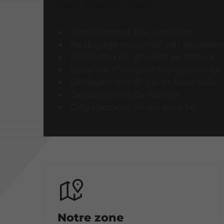
Nos prestations
Terrassement par aspiration
Nettoyage industriel par aspiratio
Aspiration de graviers en toiture
Location d’excavatrice-aspiratric
Déblaiement de caves/sous-sols
Dégagement de racines
Dégagement de vis sans fin
Notre zone