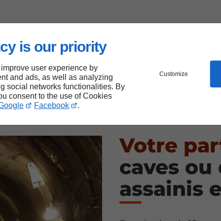
cy is our priority
 improve user experience by
Customize
nt and ads, as well as analyzing
ng social networks functionalities. By
you consent to the use of Cookies
Google
Facebook
.
Votre par
caves ou 
assainis 