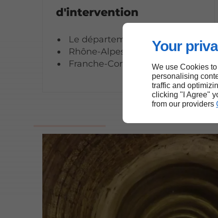
d'intervention
Le département de l’Ain
Your priva
Rhône-Alpes
Franche-Comté
We use Cookies to
personalising conte
traffic and optimizi
clicking "I Agree" 
from our providers