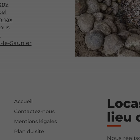
gny
bel
nnax
rnus
n
-le-Saunier
Loca
Accueil
Contactez-nous
lieu 
Mentions légales
Plan du site
Nous réalis