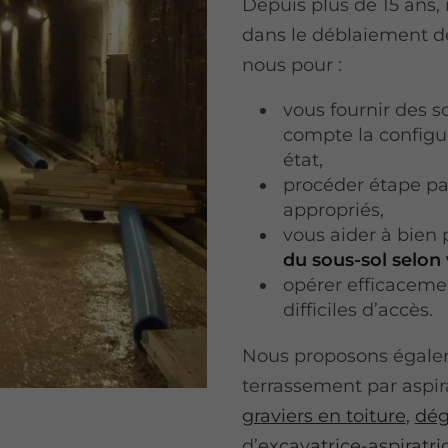
Depuis plus de 15 ans,
dans le déblaiement d
nous pour :
vous fournir des s
compte la configur
état,
procéder étape par
appropriés,
vous aider à bien p
du sous-sol selon 
opérer efficaceme
difficiles d’accès.
Nous proposons égalem
terrassement par aspir
graviers en toiture
,
dég
d’
excavatrice-aspiratri