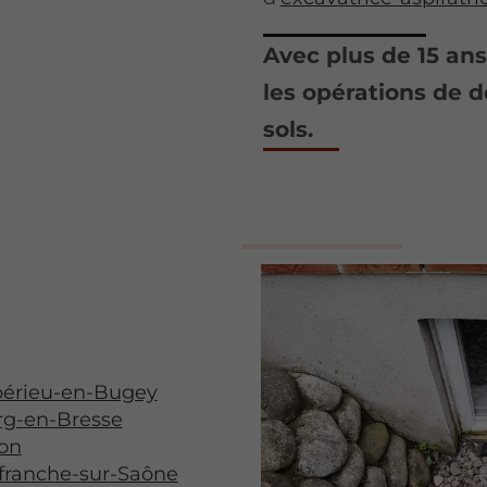
Avec plus de 15 an
les opérations de 
sols.
bérieu-en-Bugey
rg-en-Bresse
on
efranche-sur-Saône