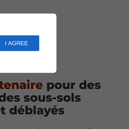
I AGREE
tenaire
pour des
des sous-sols
et déblayés